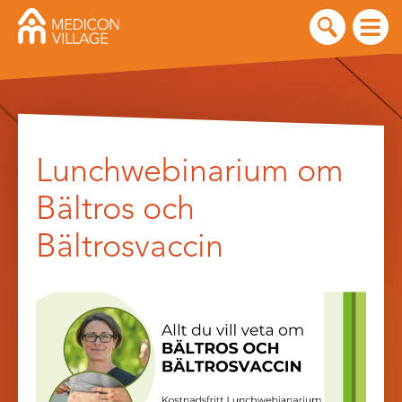
Skip
to
Lunchwebinarium om
content
Bältros och
Bältrosvaccin