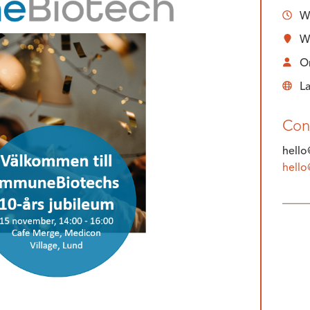
W
W
O
L
Con
hell
hell