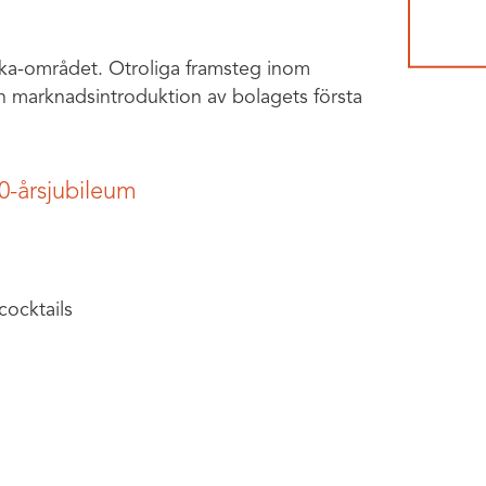
ika-området. Otroliga framsteg inom
ch marknadsintroduktion av bolagets första
0-årsjubileum
ocktails