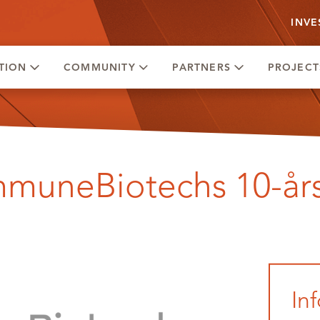
INVE
TION
COMMUNITY
PARTNERS
PROJECT
mmuneBiotechs 10-år
In