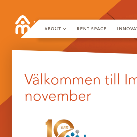
ABOUT
RENT SPACE
INNOVA
Skip
to
Välkommen till I
content
november