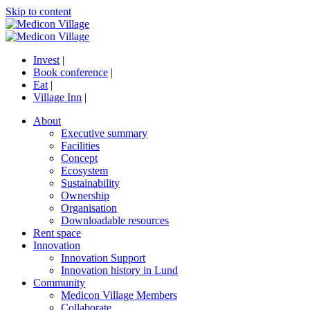
Skip to content
Invest
|
Book conference
|
Eat
|
Village Inn
|
About
Executive summary
Facilities
Concept
Ecosystem
Sustainability
Ownership
Organisation
Downloadable resources
Rent space
Innovation
Innovation Support
Innovation history in Lund
Community
Medicon Village Members
Collaborate