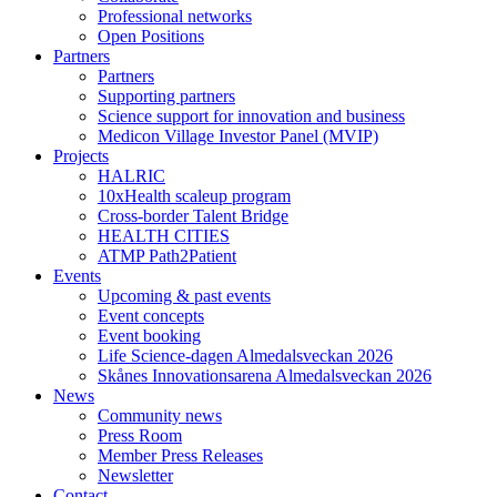
Professional networks
Open Positions
Partners
Partners
Supporting partners
Science support for innovation and business
Medicon Village Investor Panel (MVIP)
Projects
HALRIC
10xHealth scaleup program
Cross-border Talent Bridge
HEALTH CITIES
ATMP Path2Patient
Events
Upcoming & past events
Event concepts
Event booking
Life Science-dagen Almedalsveckan 2026
Skånes Innovationsarena Almedalsveckan 2026
News
Community news
Press Room
Member Press Releases
Newsletter
Contact