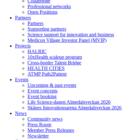
Collaborate
Professional networks
Open Positions
Partners
Partners
Supporting partners
Science support for innovation and business
Medicon Village Investor Panel (MVIP)
Projects
HALRIC
10xHealth scaleup program
Cross-border Talent Bridge
HEALTH CITIES
ATMP Path2Patient
Events
Upcoming & past events
Event concepts
Event booking
Life Science-dagen Almedalsveckan 2026
Skånes Innovationsarena Almedalsveckan 2026
News
Community news
Press Room
Member Press Releases
Newsletter