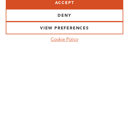
ACCEPT
VISIT US:
SCHEELETORGET 1, LUND
DENY
VISIT US BY
CAR, TRAM, BUS AND TAXI
VIEW PREFERENCES
SEND US AN E-MAIL:
Cookie Policy
INFO@MEDICONVILLAGE.SE
CALL US:
+46 (0)46 275 60 00
FOLLOW US:
MANAGE COOKIE CONSENT
MEDICON VILLAGE IS A REGISTERED
TRADEMARK. ©COPYRIGHT MEDICON VILLAGE