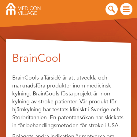
Skip
to
BrainCool
content
BrainCools affärsidé är att utveckla och
marknadsföra produkter inom medicinsk
kylning. BrainCools fösta projekt är inom
kylning av stroke patienter. Vår produkt för
hjärnkylning har testats kliniskt i Sverige och
Storbritannien. En patentansökan har skickats
in för behandlingsmetoden för stroke i USA.
Bolagets andra indikation är motverka oral