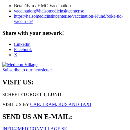
Betahälsan / HMC Vaccination
vaccination@halsomedicinsktcenter.se
https://halsomedicinsktcenter.se/vaccination-i-lund/boka-tid-
vaccin-ite/
Share with your network!
Linkedin
Facebook
X
Subscribe to our newsletter
VISIT US:
SCHEELETORGET 1, LUND
VISIT US BY
CAR, TRAM, BUS AND TAXI
SEND US AN E-MAIL:
INFO@MEDICONVILLAGE.SE