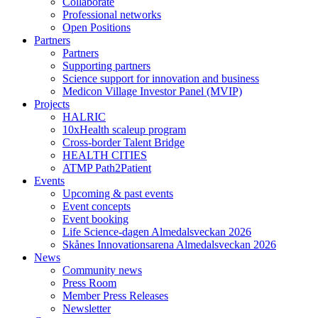
Collaborate
Professional networks
Open Positions
Partners
Partners
Supporting partners
Science support for innovation and business
Medicon Village Investor Panel (MVIP)
Projects
HALRIC
10xHealth scaleup program
Cross-border Talent Bridge
HEALTH CITIES
ATMP Path2Patient
Events
Upcoming & past events
Event concepts
Event booking
Life Science-dagen Almedalsveckan 2026
Skånes Innovationsarena Almedalsveckan 2026
News
Community news
Press Room
Member Press Releases
Newsletter