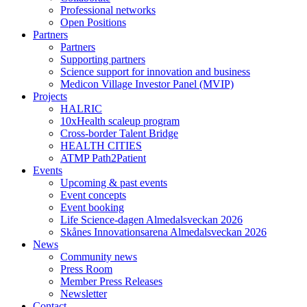
Professional networks
Open Positions
Partners
Partners
Supporting partners
Science support for innovation and business
Medicon Village Investor Panel (MVIP)
Projects
HALRIC
10xHealth scaleup program
Cross-border Talent Bridge
HEALTH CITIES
ATMP Path2Patient
Events
Upcoming & past events
Event concepts
Event booking
Life Science-dagen Almedalsveckan 2026
Skånes Innovationsarena Almedalsveckan 2026
News
Community news
Press Room
Member Press Releases
Newsletter
Contact