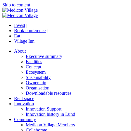
Skip to content
Invest
|
Book conference
|
Eat
|
Village Inn
|
About
Executive summary
Facilities
Concept
Ecosystem
Sustainability
Ownership
Organisation
Downloadable resources
Rent space
Innovation
Innovation Support
Innovation history in Lund
Community
Medicon Village Members
Collaborate