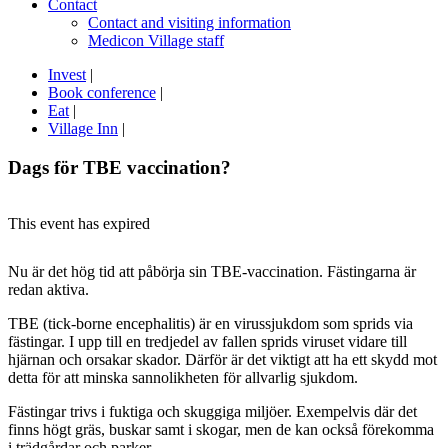
Contact
Contact and visiting information
Medicon Village staff
Invest
|
Book conference
|
Eat
|
Village Inn
|
Dags för TBE vaccination?
This event has expired
Nu är det hög tid att påbörja sin TBE-vaccination. Fästingarna är
redan aktiva.
TBE (tick-borne encephalitis) är en virussjukdom som sprids via
fästingar. I upp till en tredjedel av fallen sprids viruset vidare till
hjärnan och orsakar skador. Därför är det viktigt att ha ett skydd mot
detta för att minska sannolikheten för allvarlig sjukdom.
Fästingar trivs i fuktiga och skuggiga miljöer. Exempelvis där det
finns högt gräs, buskar samt i skogar, men de kan också förekomma
i trädgårdar och parker.