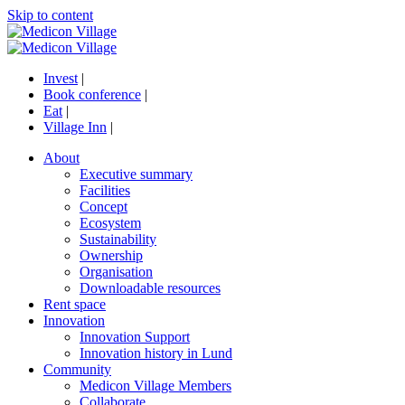
Skip to content
Invest
|
Book conference
|
Eat
|
Village Inn
|
About
Executive summary
Facilities
Concept
Ecosystem
Sustainability
Ownership
Organisation
Downloadable resources
Rent space
Innovation
Innovation Support
Innovation history in Lund
Community
Medicon Village Members
Collaborate