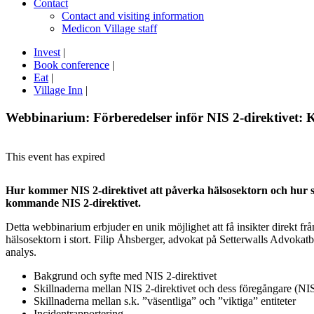
Contact
Contact and visiting information
Medicon Village staff
Invest
|
Book conference
|
Eat
|
Village Inn
|
Webbinarium: Förberedelser inför NIS 2-direktivet: 
This event has expired
Hur kommer NIS 2-direktivet att påverka hälsosektorn och hur sk
kommande NIS 2-direktivet.
Detta webbinarium erbjuder en unik möjlighet att få insikter direkt 
hälsosektorn i stort. Filip Åhsberger, advokat på Setterwalls Advoka
analys.
Bakgrund och syfte med NIS 2-direktivet
Skillnaderna mellan NIS 2-direktivet och dess föregångare (NI
Skillnaderna mellan s.k. ”väsentliga” och ”viktiga” entiteter
Incidentrapportering