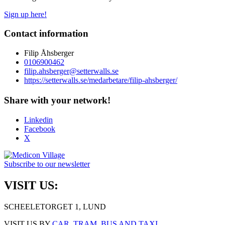
Sign up here!
Contact information
Filip Åhsberger
0106900462
filip.ahsberger@setterwalls.se
https://setterwalls.se/medarbetare/filip-ahsberger/
Share with your network!
Linkedin
Facebook
X
Subscribe to our newsletter
VISIT US:
SCHEELETORGET 1, LUND
VISIT US BY
CAR, TRAM, BUS AND TAXI