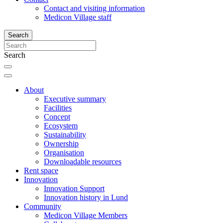
Contact and visiting information
Medicon Village staff
Search
Search
About
Executive summary
Facilities
Concept
Ecosystem
Sustainability
Ownership
Organisation
Downloadable resources
Rent space
Innovation
Innovation Support
Innovation history in Lund
Community
Medicon Village Members