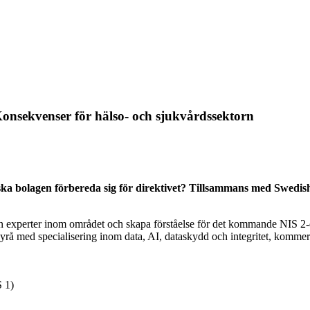
Konsekvenser för hälso- och sjukvårdssektorn
a bolagen förbereda sig för direktivet? Tillsammans med Swedish 
från experter inom området och skapa förståelse för det kommande NIS 2
tbyrå med specialisering inom data, AI, dataskydd och integritet, komm
S 1)