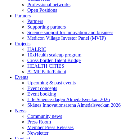
Professional networks
Open Positions
Partners
Partners
Supporting partners
Science support for innovation and business
Medicon Village Investor Panel (MVIP)
Projects
HALRIC
10xHealth scaleup program
Cross-border Talent Bridge
HEALTH CITIES
ATMP Path2Patient
Events
Upcoming & past events
Event concepts
Event booking
Life Science-dagen Almedalsveckan 2026
Skånes Innovationsarena Almedalsveckan 2026
News
Community news
Press Room
Member Press Releases
Newsletter
Contact