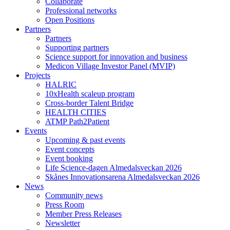
Collaborate
Professional networks
Open Positions
Partners
Partners
Supporting partners
Science support for innovation and business
Medicon Village Investor Panel (MVIP)
Projects
HALRIC
10xHealth scaleup program
Cross-border Talent Bridge
HEALTH CITIES
ATMP Path2Patient
Events
Upcoming & past events
Event concepts
Event booking
Life Science-dagen Almedalsveckan 2026
Skånes Innovationsarena Almedalsveckan 2026
News
Community news
Press Room
Member Press Releases
Newsletter